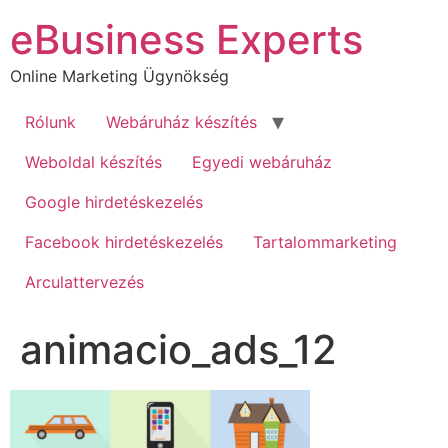
Ugrás
eBusiness Experts
a
tartalomhoz
Online Marketing Ügynökség
Rólunk
Webáruház készítés
Weboldal készítés
Egyedi webáruház
Google hirdetéskezelés
Facebook hirdetéskezelés
Tartalommarketing
Arculattervezés
animacio_ads_12