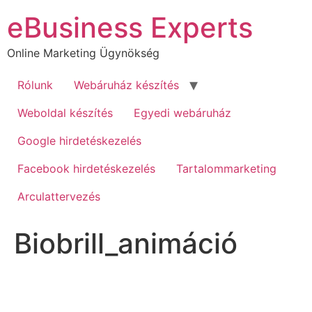
Ugrás
eBusiness Experts
a
tartalomhoz
Online Marketing Ügynökség
Rólunk
Webáruház készítés
Weboldal készítés
Egyedi webáruház
Google hirdetéskezelés
Facebook hirdetéskezelés
Tartalommarketing
Arculattervezés
Biobrill_animáció