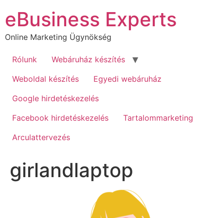
Ugrás
eBusiness Experts
a
tartalomhoz
Online Marketing Ügynökség
Rólunk
Webáruház készítés
Weboldal készítés
Egyedi webáruház
Google hirdetéskezelés
Facebook hirdetéskezelés
Tartalommarketing
Arculattervezés
girlandlaptop