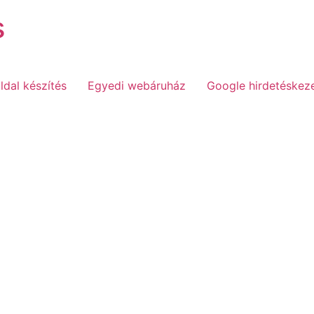
s
dal készítés
Egyedi webáruház
Google hirdetéskez