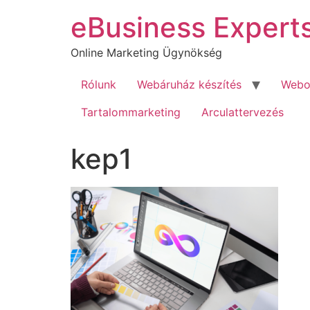
Ugrás
eBusiness Expert
a
tartalomhoz
Online Marketing Ügynökség
Rólunk
Webáruház készítés
Webol
Tartalommarketing
Arculattervezés
kep1