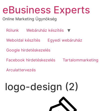
Ugrás
eBusiness Experts
a
tartalomhoz
Online Marketing Ügynökség
Rólunk
Webáruház készítés
Weboldal készítés
Egyedi webáruház
Google hirdetéskezelés
Facebook hirdetéskezelés
Tartalommarketing
Arculattervezés
logo-design (2)