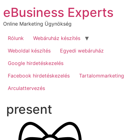
Ugrás
eBusiness Experts
a
tartalomhoz
Online Marketing Ügynökség
Rólunk
Webáruház készítés
Weboldal készítés
Egyedi webáruház
Google hirdetéskezelés
Facebook hirdetéskezelés
Tartalommarketing
Arculattervezés
present