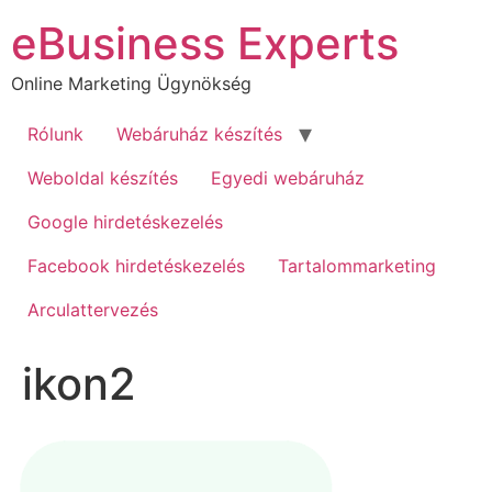
Ugrás
eBusiness Experts
a
tartalomhoz
Online Marketing Ügynökség
Rólunk
Webáruház készítés
Weboldal készítés
Egyedi webáruház
Google hirdetéskezelés
Facebook hirdetéskezelés
Tartalommarketing
Arculattervezés
ikon2