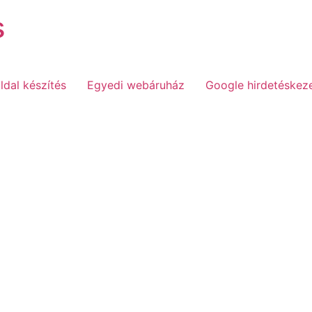
s
dal készítés
Egyedi webáruház
Google hirdetéskez