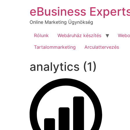
Ugrás
eBusiness Expert
a
tartalomhoz
Online Marketing Ügynökség
Rólunk
Webáruház készítés
Webol
Tartalommarketing
Arculattervezés
analytics (1)