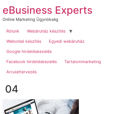
Ugrás
eBusiness Experts
a
tartalomhoz
Online Marketing Ügynökség
Rólunk
Webáruház készítés
Weboldal készítés
Egyedi webáruház
Google hirdetéskezelés
Facebook hirdetéskezelés
Tartalommarketing
Arculattervezés
04