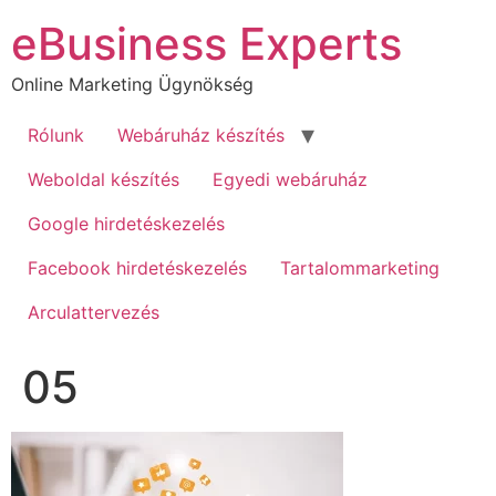
Ugrás
eBusiness Experts
a
tartalomhoz
Online Marketing Ügynökség
Rólunk
Webáruház készítés
Weboldal készítés
Egyedi webáruház
Google hirdetéskezelés
Facebook hirdetéskezelés
Tartalommarketing
Arculattervezés
05