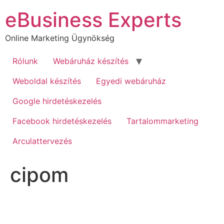
Ugrás
eBusiness Experts
a
tartalomhoz
Online Marketing Ügynökség
Rólunk
Webáruház készítés
Weboldal készítés
Egyedi webáruház
Google hirdetéskezelés
Facebook hirdetéskezelés
Tartalommarketing
Arculattervezés
cipom