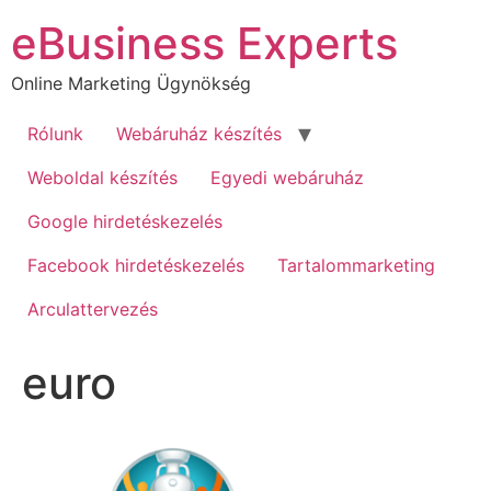
Ugrás
eBusiness Experts
a
tartalomhoz
Online Marketing Ügynökség
Rólunk
Webáruház készítés
Weboldal készítés
Egyedi webáruház
Google hirdetéskezelés
Facebook hirdetéskezelés
Tartalommarketing
Arculattervezés
euro