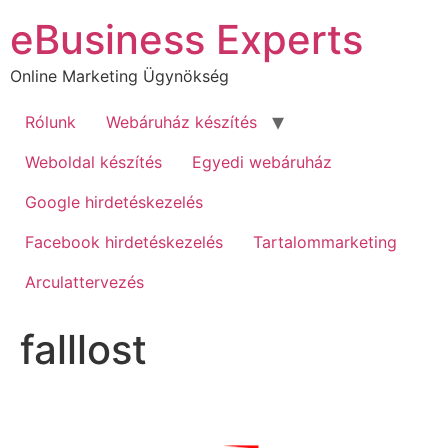
Ugrás
eBusiness Experts
a
tartalomhoz
Online Marketing Ügynökség
Rólunk
Webáruház készítés
Weboldal készítés
Egyedi webáruház
Google hirdetéskezelés
Facebook hirdetéskezelés
Tartalommarketing
Arculattervezés
falllost