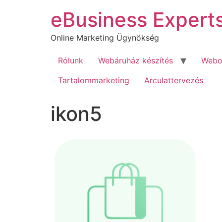
Ugrás
eBusiness Expert
a
tartalomhoz
Online Marketing Ügynökség
Rólunk
Webáruház készítés
Webol
Tartalommarketing
Arculattervezés
ikon5