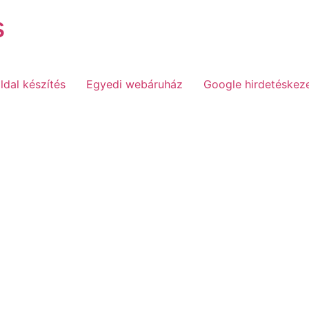
s
dal készítés
Egyedi webáruház
Google hirdetéskez