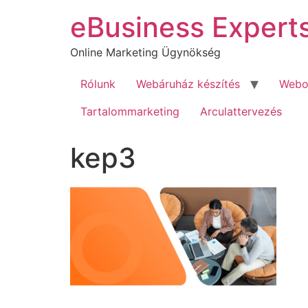
Ugrás
eBusiness Expert
a
tartalomhoz
Online Marketing Ügynökség
Rólunk
Webáruház készítés
Webol
Tartalommarketing
Arculattervezés
kep3