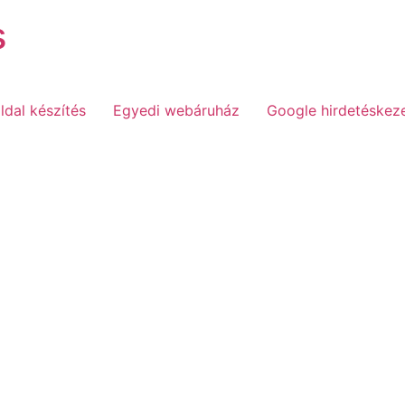
s
dal készítés
Egyedi webáruház
Google hirdetéskez