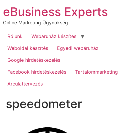
Ugrás
eBusiness Experts
a
tartalomhoz
Online Marketing Ügynökség
Rólunk
Webáruház készítés
Weboldal készítés
Egyedi webáruház
Google hirdetéskezelés
Facebook hirdetéskezelés
Tartalommarketing
Arculattervezés
speedometer