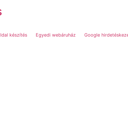
s
dal készítés
Egyedi webáruház
Google hirdetéskez