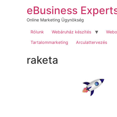
Ugrás
eBusiness Expert
a
tartalomhoz
Online Marketing Ügynökség
Rólunk
Webáruház készítés
Webol
Tartalommarketing
Arculattervezés
raketa