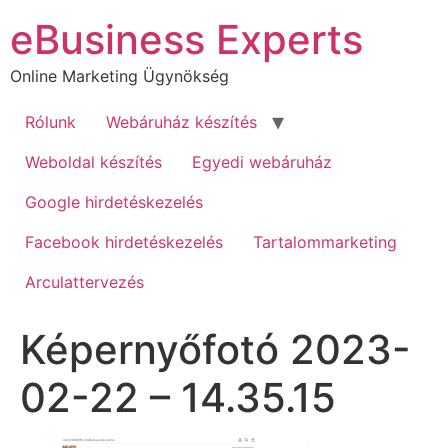
Ugrás
eBusiness Experts
a
tartalomhoz
Online Marketing Ügynökség
Rólunk
Webáruház készítés
Weboldal készítés
Egyedi webáruház
Google hirdetéskezelés
Facebook hirdetéskezelés
Tartalommarketing
Arculattervezés
Képernyőfotó 2023-
02-22 – 14.35.15