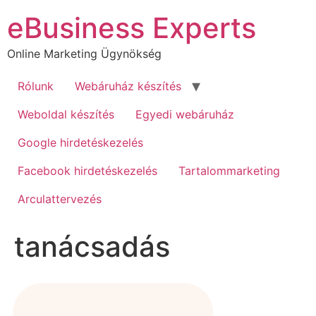
Ugrás
eBusiness Experts
a
tartalomhoz
Online Marketing Ügynökség
Rólunk
Webáruház készítés
Weboldal készítés
Egyedi webáruház
Google hirdetéskezelés
Facebook hirdetéskezelés
Tartalommarketing
Arculattervezés
tanácsadás