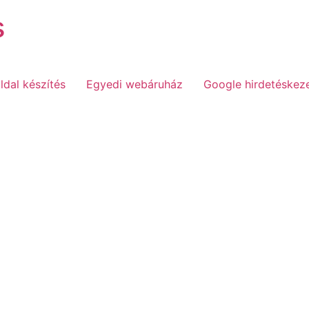
s
dal készítés
Egyedi webáruház
Google hirdetéskez