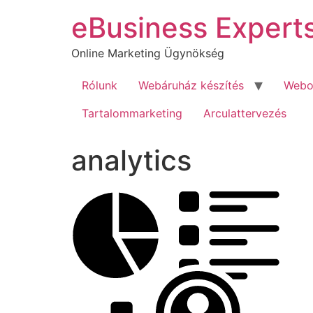
Ugrás
eBusiness Expert
a
tartalomhoz
Online Marketing Ügynökség
Rólunk
Webáruház készítés
Webol
Tartalommarketing
Arculattervezés
analytics