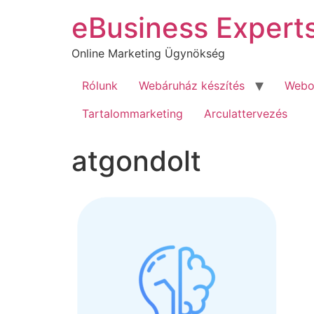
Ugrás
eBusiness Expert
a
tartalomhoz
Online Marketing Ügynökség
Rólunk
Webáruház készítés
Webol
Tartalommarketing
Arculattervezés
atgondolt