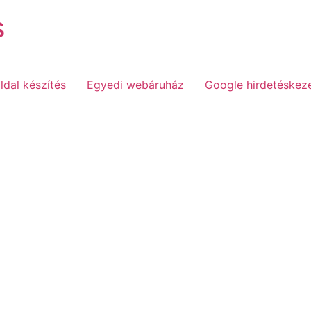
s
dal készítés
Egyedi webáruház
Google hirdetéskez