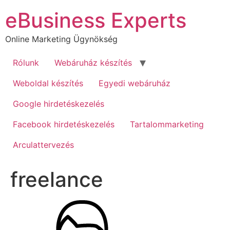
Ugrás
eBusiness Experts
a
tartalomhoz
Online Marketing Ügynökség
Rólunk
Webáruház készítés
Weboldal készítés
Egyedi webáruház
Google hirdetéskezelés
Facebook hirdetéskezelés
Tartalommarketing
Arculattervezés
freelance