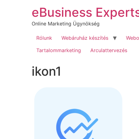
Ugrás
eBusiness Expert
a
tartalomhoz
Online Marketing Ügynökség
Rólunk
Webáruház készítés
Webol
Tartalommarketing
Arculattervezés
ikon1