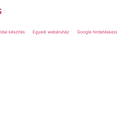
s
dal készítés
Egyedi webáruház
Google hirdetéskez