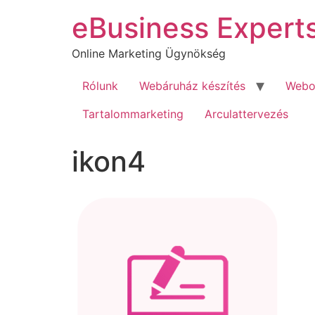
Ugrás
eBusiness Expert
a
tartalomhoz
Online Marketing Ügynökség
Rólunk
Webáruház készítés
Webol
Tartalommarketing
Arculattervezés
ikon4