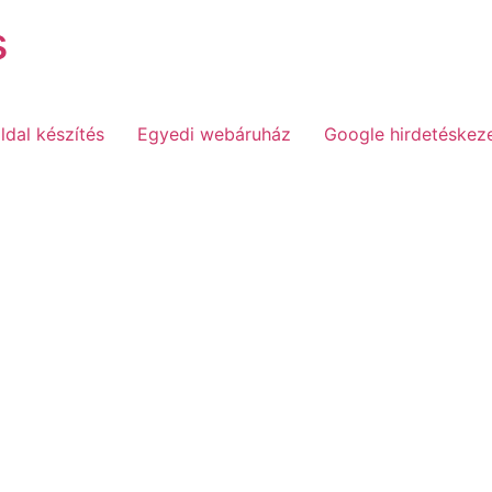
s
dal készítés
Egyedi webáruház
Google hirdetéskez