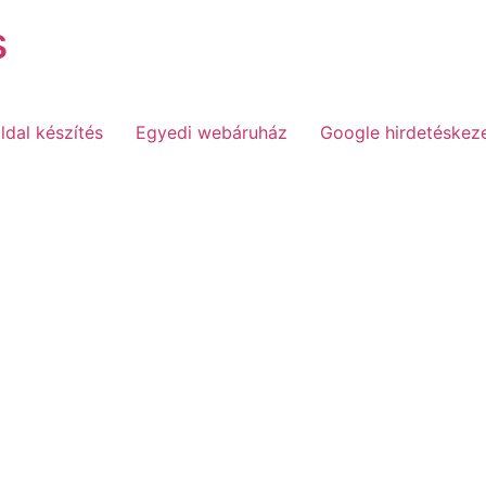
s
dal készítés
Egyedi webáruház
Google hirdetéskez