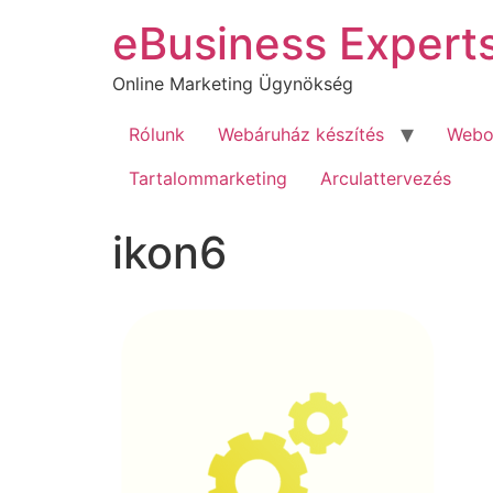
Ugrás
eBusiness Expert
a
tartalomhoz
Online Marketing Ügynökség
Rólunk
Webáruház készítés
Webol
Tartalommarketing
Arculattervezés
ikon6