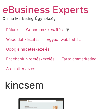
Ugrás
eBusiness Experts
a
tartalomhoz
Online Marketing Ügynökség
Rólunk
Webáruház készítés
Weboldal készítés
Egyedi webáruház
Google hirdetéskezelés
Facebook hirdetéskezelés
Tartalommarketing
Arculattervezés
kincsem