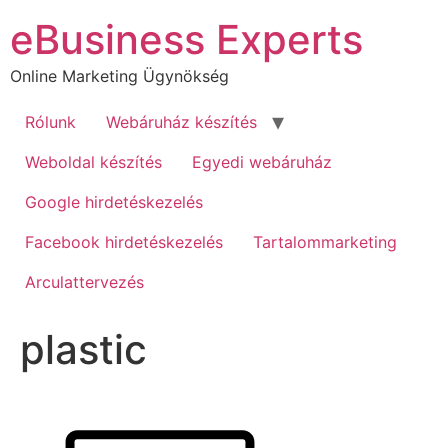
Ugrás
eBusiness Experts
a
tartalomhoz
Online Marketing Ügynökség
Rólunk
Webáruház készítés
Weboldal készítés
Egyedi webáruház
Google hirdetéskezelés
Facebook hirdetéskezelés
Tartalommarketing
Arculattervezés
plastic