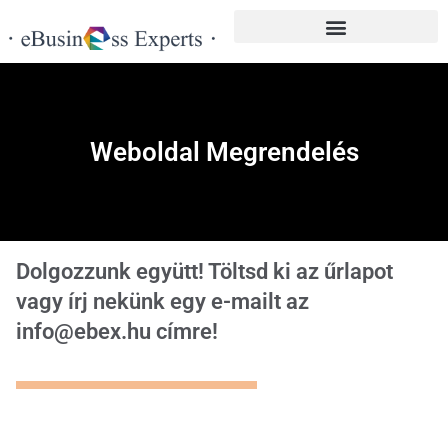
Facebook hirdetéskezelés
Weboldal Megrendelés
Dolgozzunk együtt! Töltsd ki az űrlapot
vagy írj nekünk egy e-mailt az
info@ebex.hu címre!